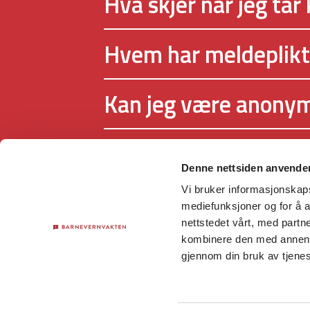
Hva skjer når jeg tar
Hvem har meldeplikt
Kan jeg være anony
Denne nettsiden anvende
Vi bruker informasjonskapsl
Nettstedet driftes av Barnevernsv
mediefunksjoner og for å a
støttes økonomisk av Barne- og fa
nettstedet vårt, med part
kombinere den med annen in
gjennom din bruk av tjene