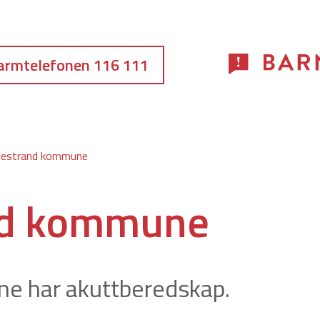
armtelefonen 116 111
destrand kommune
nd kommune
e har akuttberedskap.