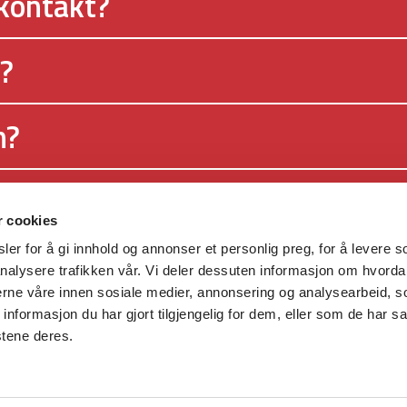
 kontakt?
?
m?
r cookies
er for å gi innhold og annonser et personlig preg, for å levere s
akten i Kristiansand kommune og
nalysere trafikken vår. Vi deler dessuten informasjon om hvorda
miliedepartementet.
nerne våre innen sosiale medier, annonsering og analysearbeid, 
formasjon du har gjort tilgjengelig for dem, eller som de har sa
stene deres.
©
D