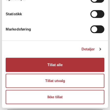
Gulen kommune
Statistikk
Markedsføring
H
Detaljer
Hadsel kommune
Tillat alle
Halden kommune
Tillat utvalg
Hamar kommune
Ikke tillat
Hamarøy kommune