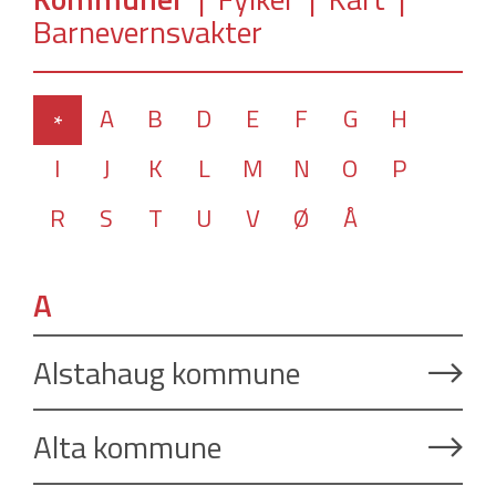
Barnevernsvakter
A
B
D
E
F
G
H
*
I
J
K
L
M
N
O
P
R
S
T
U
V
Ø
Å
A
Alstahaug kommune
Alta kommune