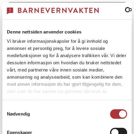
Gol kommune
Gran kommune
Denne nettsiden anvender cookies
Vi bruker informasjonskapsler for å gi innhold og
annonser et personlig preg, for å levere sosiale
Grane kommune
mediefunksjoner og for å analysere trafikken vår. Vi deler
dessuten informasjon om hvordan du bruker nettstedet
Gratangen kommune
vårt, med partnerne våre innen sosiale medier,
annonsering og analysearbeid, som kan kombinere den
med annen informasjon du har gjort tilgjengelig for dem,
Grimstad kommune
eller som de har samlet inn gjennom din bruk av
tjenestene deres.
Samtykkevalg
Grong kommune
Nødvendig
Grue kommune
Egenskaper