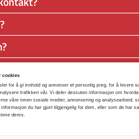
 kontakt?
?
m?
r cookies
er for å gi innhold og annonser et personlig preg, for å levere s
akten i Kristiansand kommune og
nalysere trafikken vår. Vi deler dessuten informasjon om hvorda
miliedepartementet.
nerne våre innen sosiale medier, annonsering og analysearbeid, 
formasjon du har gjort tilgjengelig for dem, eller som de har sa
stene deres.
©
D