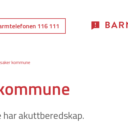
armtelefonen 116 111
nsaker kommune
r kommune
har akuttberedskap.