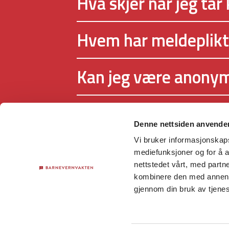
Hva skjer når jeg tar
Hvem har meldeplikt
Kan jeg være anony
Denne nettsiden anvende
Vi bruker informasjonskapsl
Nettstedet driftes av Barnevernsv
mediefunksjoner og for å a
støttes økonomisk av Barne- og fa
nettstedet vårt, med part
kombinere den med annen in
gjennom din bruk av tjene