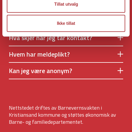
Tillat utvalg
Når bør jeg ta kontakt?
Ikke tillat
Hva skjer når jeg tar kontakt?
Hvem har meldeplikt?
Kan jeg være anonym?
Nettstedet driftes av Barnevernsvakten i
Kristiansand kommune og støttes økonomisk av
Barne- og familiedepartementet.